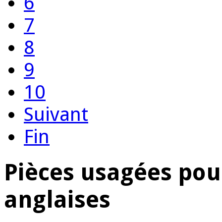
6
7
8
9
10
Suivant
Fin
Pièces usagées pou
anglaises