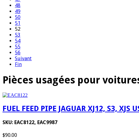
48
49
50
51
52
53
54
55
56
Suivant
Fin
Pièces usagées pour voiture
FUEL FEED PIPE JAGUAR XJ12, S3, XJS 
SKU: EAC8122, EAC9987
$90.00