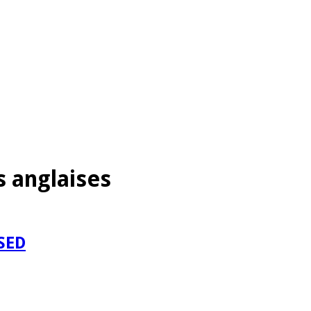
s anglaises
USED