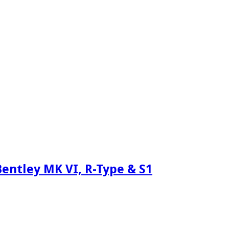
Bentley MK VI, R-Type & S1